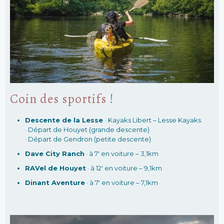
Coin des sportifs !
Descente de la Lesse
· Kayaks Libert – Lesse Kayaks
· Départ de Houyet (grande descente)
· Départ de Gendron (petite descente)
Dave City Ranch
· à 7′ en voiture – 3,1km
RAVel de Houyet
· à 12′ en voiture – 9,1km
Dinant Aventure
· à 7′ en voiture – 7,1km