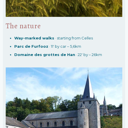
The nature
Way-marked walks
· starting from Celles
Parc de Furfooz
· 11′ by car – 5,6km
Domaine des grottes de Han
· 22′ by – 26km