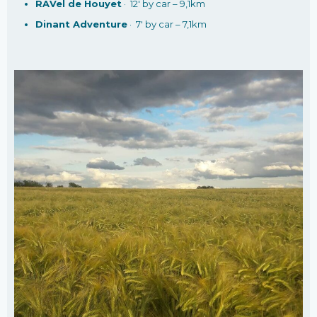
RAVel de Houyet
· 12′ by car – 9,1km
Dinant Adventure
· 7′ by car – 7,1km