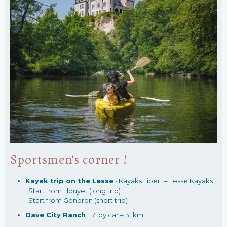
Sportsmen's corner !
Kayak trip on the Lesse
· Kayaks Libert – Lesse Kayaks
· Start from Houyet (long trip)
· Start from Gendron (short trip)
Dave City Ranch
· 7′ by car – 3,1km